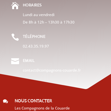

HORAIRES
Lundi au vendredi
De 8h à 12h – 13h30 à 17h30

TÉLÉPHONE
02.43.35.19.97

EMAIL
contact@compagnons-couarde.fr
NOUS CONTACTER

Les Compagnons de la Couarde