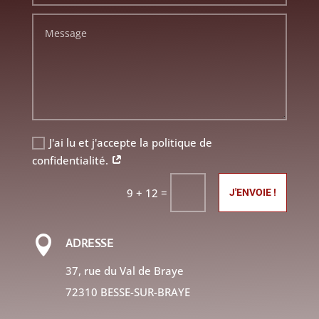
Altern
J'ai lu et j'accepte la politique de
confidentialité.
=
9 + 12
J'ENVOIE !

ADRESSE
37, rue du Val de Braye
72310 BESSE-SUR-BRAYE